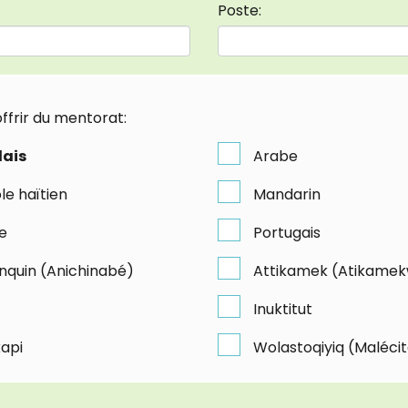
Poste:
ffrir du mentorat:
lais
Arabe
le haïtien
Mandarin
e
Portugais
nquin (Anichinabé)
Attikamek (Atikame
Inuktitut
api
Wolastoqiyiq (Maléci