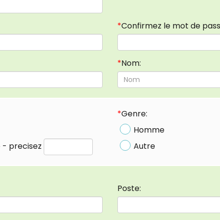
*
Confirmez le mot de pass
*
Nom:
*
Genre:
Homme
 - precisez
Autre
Poste: