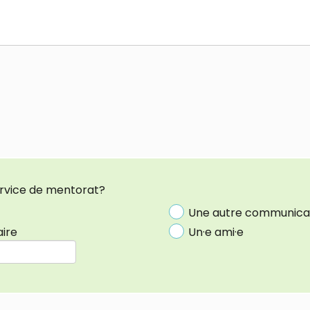
rvice de mentorat?
Une autre communica
ire
Un·e ami·e