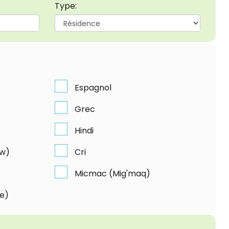
Type:
Espagnol
Grec
Hindi
kw)
Cri
Micmac (Mig'maq)
te)